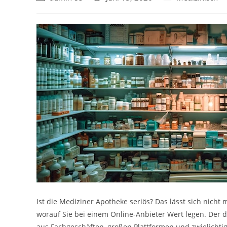
Autor:
veröffentlicht:
Kategorie:
Ist die Mediziner Apotheke seriös? Das lässt sich nich
worauf Sie bei einem Online-Anbieter Wert legen. Der di
aus Fachgeschäften, großen Plattformen und zwielicht