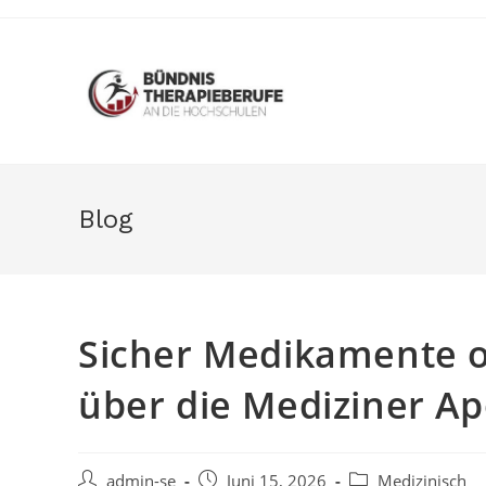
Zum
Inhalt
springen
Blog
Sicher Medikamente on
über die Mediziner A
Beitrags-
Beitrag
Beitrags-
admin-se
Juni 15, 2026
Medizinisch