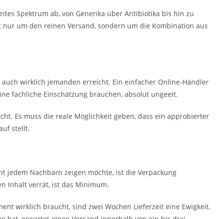
reites Spektrum ab, von Generika über Antibiotika bis hin zu
ht nur um den reinen Versand, sondern um die Kombination aus
n auch wirklich jemanden erreicht. Ein einfacher Online-Händler
ine fachliche Einschätzung brauchen, absolut ungeeit.
cht. Es muss die reale Möglichkeit geben, dass ein approbierter
f stellt.
ht jedem Nachbarn zeigen möchte, ist die Verpackung
n Inhalt verrät, ist das Minimum.
t wirklich braucht, sind zwei Wochen Lieferzeit eine Ewigkeit.
e hat, erwartet einen Versand innerhalb von ein bis drei