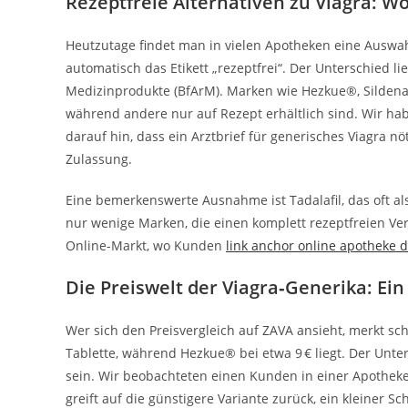
Rezeptfreie Alternativen zu Viagra: W
Heutzutage findet man in vielen Apotheken eine Auswahl
automatisch das Etikett „rezeptfrei“. Der Unterschied l
Medizinprodukte (BfArM). Marken wie Hezkue®, Sildenafi
während andere nur auf Rezept erhältlich sind. Wir hab
darauf hin, dass ein Arztbrief für generisches Viagra nötig
Zulassung.
Eine bemerkenswerte Ausnahme ist Tadalafil, das oft al
nur wenige Marken, die einen komplett rezeptfreien Ve
Online-Markt, wo Kunden
link anchor online apotheke 
Die Preiswelt der Viagra‑Generika: Ein 
Wer sich den Preisvergleich auf ZAVA ansieht, merkt sch
Tablette, während Hezkue® bei etwa 9 € liegt. Der Unt
sein. Wir beobachteten einen Kunden in einer Apothek
greift auf die günstigere Variante zurück, ein kleiner Sch