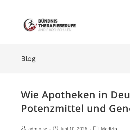
Zum
Inhalt
springen
Blog
Wie Apotheken in Deu
Potenzmittel und Gene
Beitrags-
Beitrag
Beitrags-
admin-se
Juni 10, 2026
Medizin