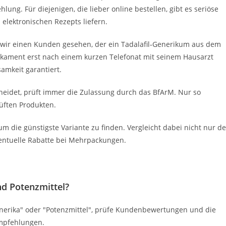
ung. Für diejenigen, die lieber online bestellen, gibt es seriöse
 elektronischen Rezepts liefern.
n wir einen Kunden gesehen, der ein Tadalafil‑Generikum aus dem
dikament erst nach einem kurzen Telefonat mit seinem Hausarzt
amkeit garantiert.
cheidet, prüft immer die Zulassung durch das BfArM. Nur so
üften Produkten.
 um die günstigste Variante zu finden. Vergleicht dabei nicht nur d
ventuelle Rabatte bei Mehrpackungen.
nd Potenzmittel?
nerika" oder "Potenzmittel", prüfe Kundenbewertungen und die
Empfehlungen.