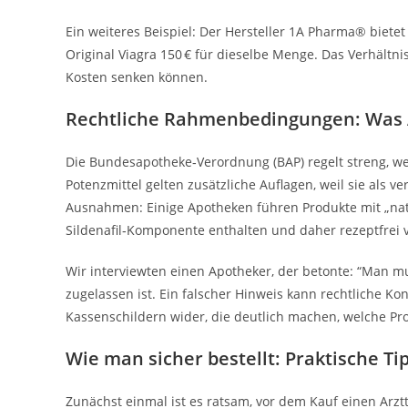
Ein weiteres Beispiel: Der Hersteller 1A Pharma® bietet 
Original Viagra 150 € für dieselbe Menge. Das Verhältni
Kosten senken können.
Rechtliche Rahmenbedingungen: Was 
Die Bundesapotheke‑Verordnung (BAP) regelt streng, 
Potenzmittel gelten zusätzliche Auflagen, weil sie als v
Ausnahmen: Einige Apotheken führen Produkte mit „natür
Sildenafil‑Komponente enthalten und daher rezeptfrei 
Wir interviewten einen Apotheker, der betonte: “Man m
zugelassen ist. Ein falscher Hinweis kann rechtliche Ko
Kassenschildern wider, die deutlich machen, welche Pro
Wie man sicher bestellt: Praktische T
Zunächst einmal ist es ratsam, vor dem Kauf einen Arzt