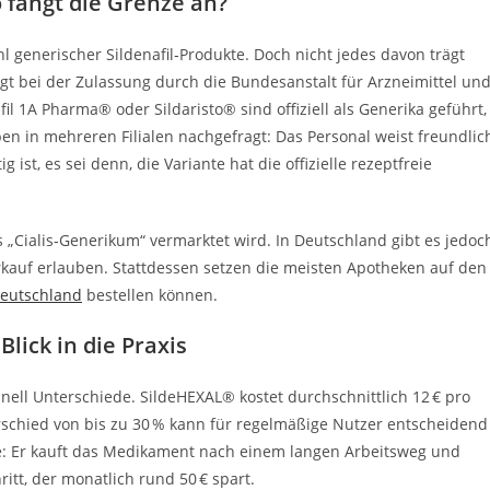
o fängt die Grenze an?
 generischer Sildenafil‑Produkte. Doch nicht jedes davon trägt
iegt bei der Zulassung durch die Bundesanstalt für Arzneimittel un
l 1A Pharma® oder Sildaristo® sind offiziell als Generika geführt,
en in mehreren Filialen nachgefragt: Das Personal weist freundlic
 ist, es sei denn, die Variante hat die offizielle rezeptfreie
s „Cialis‑Generikum“ vermarktet wird. In Deutschland gibt es jedoc
rkauf erlauben. Stattdessen setzen die meisten Apotheken auf den
deutschland
bestellen können.
Blick in die Praxis
nell Unterschiede. SildeHEXAL® kostet durchschnittlich 12 € pro
erschied von bis zu 30 % kann für regelmäßige Nutzer entscheidend
e: Er kauft das Medikament nach einem langen Arbeitsweg und
ritt, der monatlich rund 50 € spart.